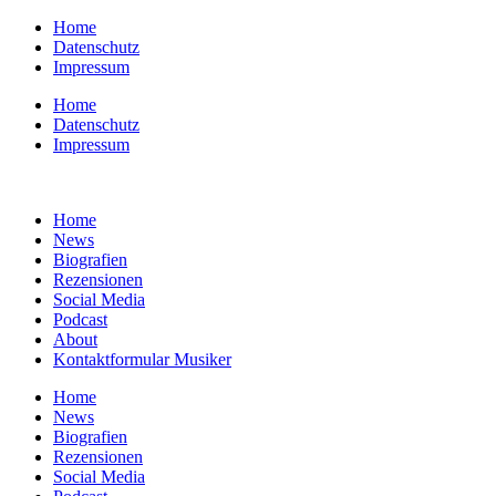
Zum
Home
Inhalt
Datenschutz
springen
Impressum
Home
Datenschutz
Impressum
Home
News
Biografien
Rezensionen
Social Media
Podcast
About
Kontaktformular Musiker
Home
News
Biografien
Rezensionen
Social Media