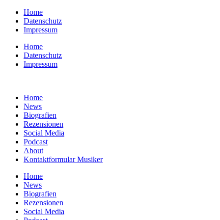
Zum
Home
Inhalt
Datenschutz
springen
Impressum
Home
Datenschutz
Impressum
Home
News
Biografien
Rezensionen
Social Media
Podcast
About
Kontaktformular Musiker
Home
News
Biografien
Rezensionen
Social Media