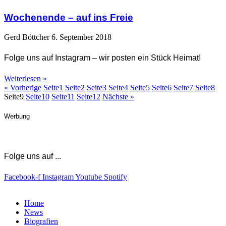
Wochenende – auf ins Freie
Gerd Böttcher
6. September 2018
Folge uns auf Instagram – wir posten ein Stück Heimat!
Weiterlesen »
« Vorherige
Seite
1
Seite
2
Seite
3
Seite
4
Seite
5
Seite
6
Seite
7
Seite
8
Seite
9
Seite
10
Seite
11
Seite
12
Nächste »
Werbung
Folge uns auf ...
Facebook-f
Instagram
Youtube
Spotify
Home
News
Biografien