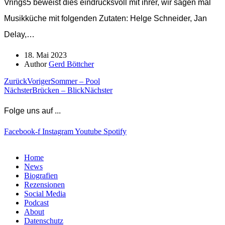
Vrings5 beweist dies eindrucksvoll mit ihrer, wir sagen mal
Musikküche mit folgenden Zutaten: Helge Schneider, Jan
Delay,…
18. Mai 2023
Author
Gerd Böttcher
Zurück
Voriger
Sommer – Pool
Nächster
Brücken – Blick
Nächster
Folge uns auf ...
Facebook-f
Instagram
Youtube
Spotify
Home
News
Biografien
Rezensionen
Social Media
Podcast
About
Datenschutz