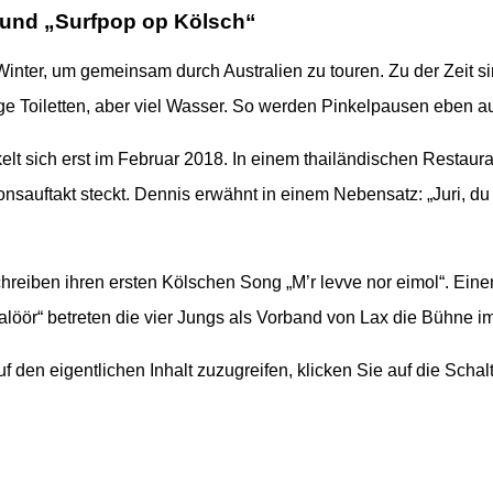
 und „Surfpop op Kölsch“
Winter, um gemeinsam durch Australien zu touren. Zu der Zeit 
 Toiletten, aber viel Wasser. So werden Pinkelpausen eben a
t sich erst im Februar 2018. In einem thailändischen Restauran
onsauftakt steckt. Dennis erwähnt in einem Nebensatz: „Juri, d
schreiben ihren ersten Kölschen Song „M’r levve nor eimol“. Ei
öör“ betreten die vier Jungs als Vorband von Lax die Bühne im
uf den eigentlichen Inhalt zuzugreifen, klicken Sie auf die Scha