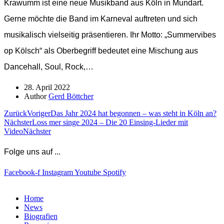
Krawumm ist eine neue Musikband aus Köln in Mundart.
Gerne möchte die Band im Karneval auftreten und sich
musikalisch vielseitig präsentieren. Ihr Motto: „Summervibes
op Kölsch“ als Oberbegriff bedeutet eine Mischung aus
Dancehall, Soul, Rock,…
28. April 2022
Author
Gerd Böttcher
Zurück
Voriger
Das Jahr 2024 hat begonnen – was steht in Köln an?
Nächster
Loss mer singe 2024 – Die 20 Einsing-Lieder mit
Video
Nächster
Folge uns auf ...
Facebook-f
Instagram
Youtube
Spotify
Home
News
Biografien