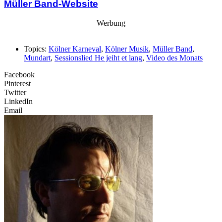
Müller Band-Website
Werbung
Topics:
Kölner Karneval
,
Kölner Musik
,
Müller Band
,
Mundart
,
Sessionslied He jeiht et lang
,
Video des Monats
Facebook
Pinterest
Twitter
LinkedIn
Email