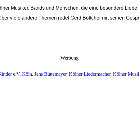
ner Musiker, Bands und Menschen, die eine besondere Liebe un
über viele andere Themen redet Gerd Böttcher mit seinen Gesp
Werbung
Kinder e.V. Köln
,
Jens Büttemeyer
,
Kölner Liedermacher
,
Kölner Musi