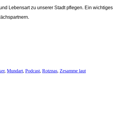
d Lebensart zu unserer Stadt pflegen. Ein wichtiges
rächspartnern.
ker
,
Mundart
,
Podcast
,
Rotznas
,
Zesamme laut