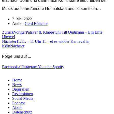
erst nach Bonn und dann nach Köln. Marie liebt neben der
Musik auch ihre/unsere Heimatstadt und ist somit ein…
3. Mai 2022
Author
Gerd Böttcher
Zurück
Voriger
Palaver ft. Klappstuhl Till Quitmann – Em Elfte
Himmel
Nächster
11.11. – 11 Uhr 11 – et es widder Karneval in
Köln
Nächster
Folge uns auf ...
Facebook-f
Instagram
Youtube
Spotify
Home
News
Biografien
Rezensionen
Social Media
Podcast
About
Datenschutz